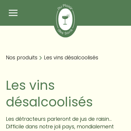
Nos produits
Panneau de gestion des cookies
Les vins désalcoolisés
Nos produits
Les vins désalcoolisés
Les vins
désalcoolisés
Les détracteurs parleront de jus de raisin…
Difficile dans notre joli pays, mondialement