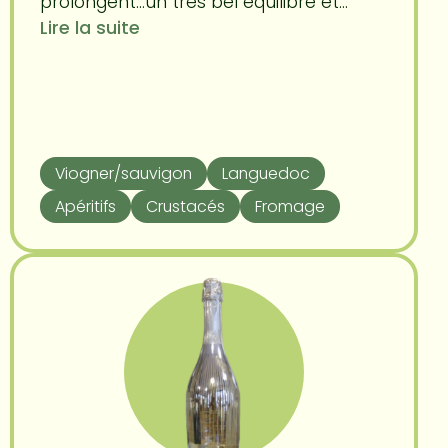
prolongent...un très bel équilibre et...
Lire la suite
Viogner/sauvigon
Languedoc
Apéritifs
Crustacés
Fromage