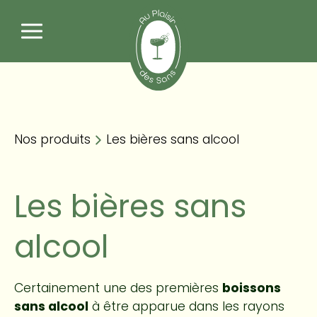
Nos produits
Panneau de gestion des cookies
Les bières sans alcool
Nos produits
Les bières sans alcool
Les bières sans
alcool
Certainement une des premières
boissons
sans alcool
à être apparue dans les rayons