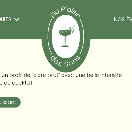
aison Noa
UITS
NOS É
un profil de "cidre brut" avec une belle intensité
e de cocktail
uissant