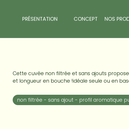
Panneau de gestion des cookies
Cuvée intense - M
PRÉSENTATION
CONCEPT
NOS PROD
Cette cuvée non filtrée et sans ajouts propose 
et longueur en bouche !idéale seule ou en bas
non filtrée - sans ajout - profil aromatique p